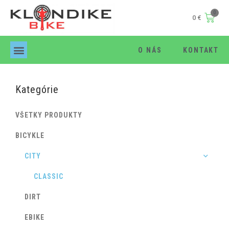
0
€
O NÁS
KONTAKT
Products search
Kategórie
VŠETKY PRODUKTY
BICYKLE
CITY
CLASSIC
DIRT
EBIKE