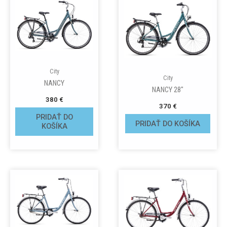
City
City
NANCY
NANCY 28″
380
€
370
€
PRIDAŤ DO
PRIDAŤ DO KOŠÍKA
KOŠÍKA