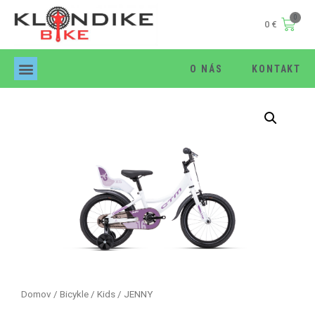
0
€
O NÁS
KONTAKT
Products search
Domov
/
Bicykle
/
Kids
/ JENNY