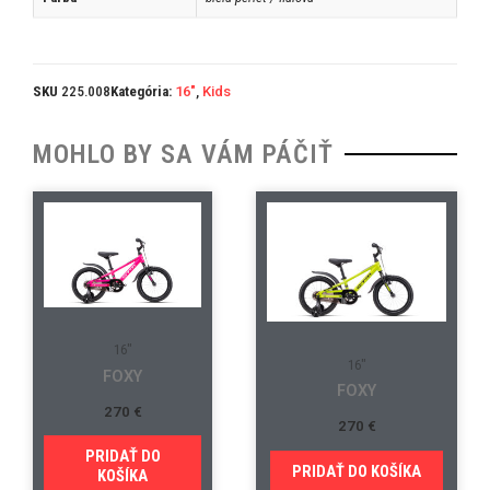
SKU
225.008
Kategória:
16"
,
Kids
MOHLO BY SA VÁM PÁČIŤ
16"
16"
FOXY
FOXY
270
€
270
€
PRIDAŤ DO
PRIDAŤ DO KOŠÍKA
KOŠÍKA