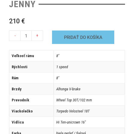
JENNY
210
€
-
+
PRIDAŤ DO KOŠÍKA
Veľkosť rámu
8"
Rýchlosti
1 speed
Rám
8"
Brzdy
Alhonga V-brake
Prevodník
Wheel Top 30T/102 mm
Viackolečko
Torpedo Velosteel 18T
Vidlica
Hi Ten-unicrown 16"
Farba
biela perleť / fialová