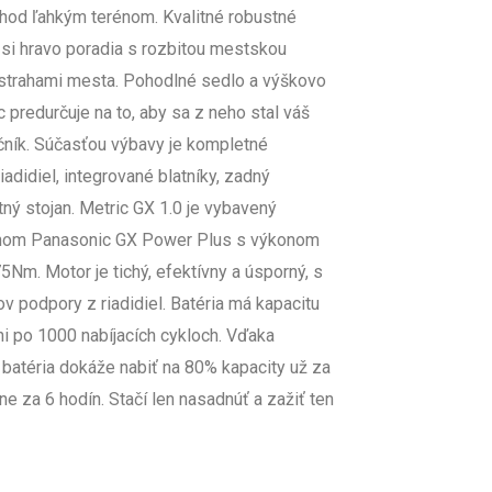
echod ľahkým terénom. Kvalitné robustné
 si hravo poradia s rozbitou mestskou
ástrahami mesta. Pohodlné sedlo a výškovo
 predurčuje na to, aby sa z neho stal váš
ník. Súčasťou výbavy je kompletné
adidiel, integrované blatníky, zadný
ný stojan. Metric GX 1.0 je vybavený
onom Panasonic GX Power Plus s výkonom
m. Motor je tichý, efektívny a úsporný, s
 podpory z riadidiel. Batéria má kapacitu
i po 1000 nabíjacích cykloch. Vďaka
 batéria dokáže nabiť na 80% kapacity už za
ne za 6 hodín. Stačí len nasadnúť a zažiť ten