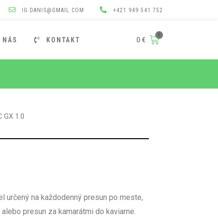
IG.DANIS@GMAIL.COM
+421 949 541 752
 NÁS
KONTAKT
0
€
 GX 1.0
l určený na každodenný presun po meste,
e alebo presun za kamarátmi do kaviarne.