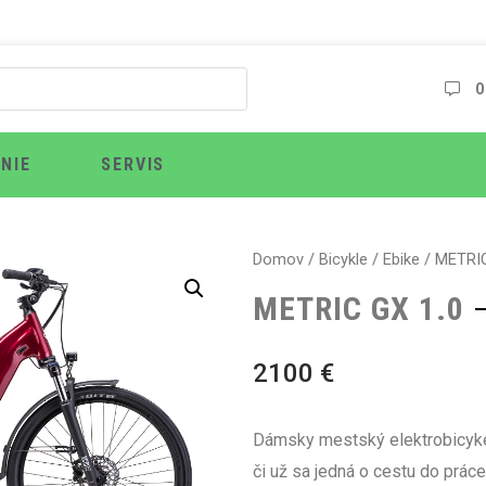
O
NIE
SERVIS
Domov
/
Bicykle
/
Ebike
/ METRIC
METRIC GX 1.0
2100
€
Dámsky mestský elektrobicyke
či už sa jedná o cestu do prác