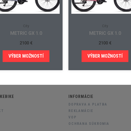
City
City
METRIC GX 1.0
METRIC GX 1.0
2100
€
2100
€
VÝBER MOŽNOSTÍ
VÝBER MOŽNOSTÍ
KEBIKE
INFORMÁCIE
DOPRAVA A PLATBA
KT
REKLAMÁCIE
VOP
OCHRANA SÚKROMIA