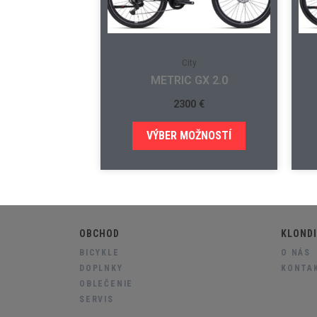
City
METRIC GX 2.0
2300
€
VÝBER MOŽNOSTÍ
OBCHOD
KLONDI
BICYKLE
O NÁS
DOPLNKY
KONTA
OBLEČENIE
SERVIS