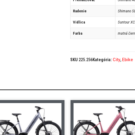
Radenie
Shimano S
Vidlica
Suntour XC
Farba
matná čiern
SKU
225.256
Kategória:
City
,
Ebike