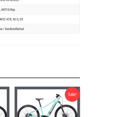
L-M315/8sp.
M32 ATB, NLO, DS
a / bordovofialová
Sale!