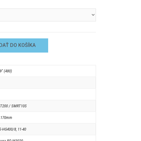
DAŤ DO KOŠÍKA
19" (480)
T200 / SMRT10S
, 170mm
-HG400/8, 11-40
cera RD-M3020