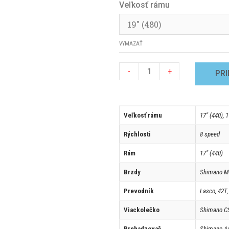
Veľkosť rámu
VYMAZAŤ
-
+
PRI
Veľkosť rámu
17" (440), 
Rýchlosti
8 speed
Rám
17" (440)
Brzdy
Shimano M
Prevodník
Lasco, 42T
Viackolečko
Shimano CS
Prehadzovač
Shimano A