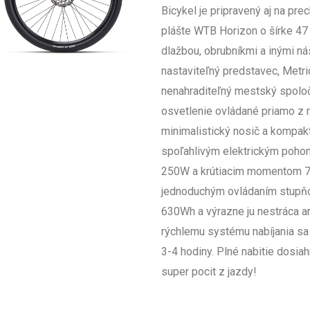
Bicykel je pripravený aj na pr
plášte WTB Horizon o šírke 47
dlažbou, obrubníkmi a inými n
nastaviteľný predstavec, Metric
nenahraditeľný mestský spoloč
osvetlenie ovládané priamo z ri
minimalistický nosič a kompakt
spoľahlivým elektrickým poh
250W a krútiacim momentom 75N
jednoduchým ovládaním stupňov
630Wh a výrazne ju nestráca an
rýchlemu systému nabíjania sa
3-4 hodiny. Plné nabitie dosiah
super pocit z jazdy!