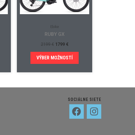
Ebike
RUBY GX
2199
€
1799
€
VÝBER MOŽNOSTÍ
SOCIÁLNE SIETE