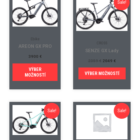
Sale!
Ebike
CROSS
AREON GX PRO
SENZE GX Lady
3900
€
2359
€
2049
€
VÝBER
VÝBER MOŽNOSTÍ
MOŽNOSTÍ
Sale!
Sale!