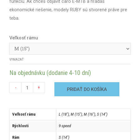
funkciu. Ak chceš objaviť čaro E-MTB a hľadáš
ekonomické riešenie, modely RUBY sú stvorené práve pre
teba.
Veľkosť rámu
VYMAZAŤ
Na objednávku (dodanie 4-10 dní)
-
+
PRIDAŤ DO KOŠÍKA
Veľkosť rámu
L (18"), M (15"), M (16"), S (14")
Rýchlosti
9 speed
Rám
S (14")