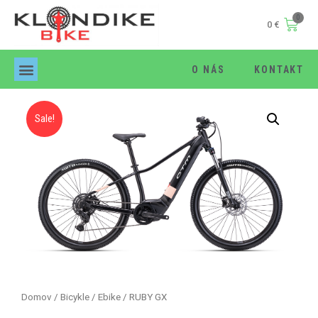
0
€
O NÁS
KONTAKT
Products search
Sale!
Domov
/
Bicykle
/
Ebike
/ RUBY GX