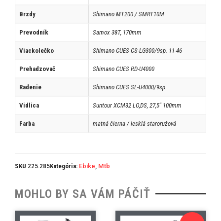
Brzdy
Shimano MT200 / SMRT10M
Prevodník
Samox 38T, 170mm
Viackolečko
Shimano CUES CS-LG300/9sp. 11-46
Prehadzovač
Shimano CUES RD-U4000
Radenie
Shimano CUES SL-U4000/9sp.
Vidlica
Suntour XCM32 LO,DS, 27,5" 100mm
Farba
matná čierna / lesklá staroružová
SKU
225.285
Kategória:
Ebike
,
Mtb
MOHLO BY SA VÁM PÁČIŤ