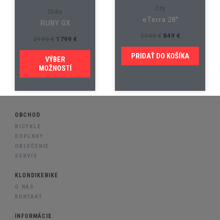
City
Ebike
eTerra 28″
RUBY GX
1199
€
849
€
2199
€
1799
€
PRIDAŤ DO KOŠÍKA
VÝBER
MOŽNOSTÍ
OBCHOD
BICYKLE
DOPLNKY
OBLEČENIE
SERVIS
KLONDIKEBIKE
O NÁS
KONTAKT
INFORMÁCIE