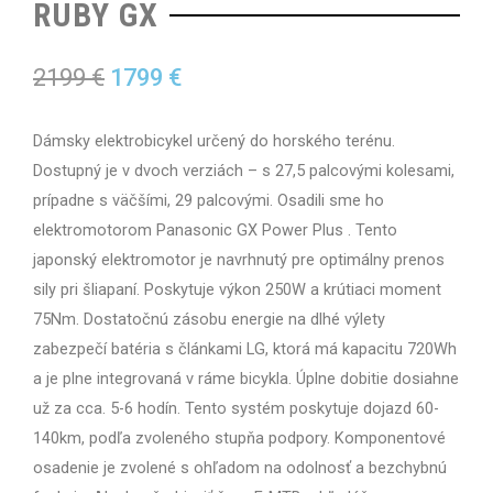
RUBY GX
2199
€
1799
€
Dámsky elektrobicykel určený do horského terénu.
Dostupný je v dvoch verziách – s 27,5 palcovými kolesami,
prípadne s väčšími, 29 palcovými. Osadili sme ho
elektromotorom Panasonic GX Power Plus . Tento
japonský elektromotor je navrhnutý pre optimálny prenos
sily pri šliapaní. Poskytuje výkon 250W a krútiaci moment
75Nm. Dostatočnú zásobu energie na dlhé výlety
zabezpečí batéria s článkami LG, ktorá má kapacitu 720Wh
a je plne integrovaná v ráme bicykla. Úplne dobitie dosiahne
už za cca. 5-6 hodín. Tento systém poskytuje dojazd 60-
140km, podľa zvoleného stupňa podpory. Komponentové
osadenie je zvolené s ohľadom na odolnosť a bezchybnú