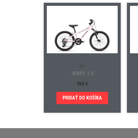
20"
JERRY 2.0
360
€
PRIDAŤ DO KOŠÍKA