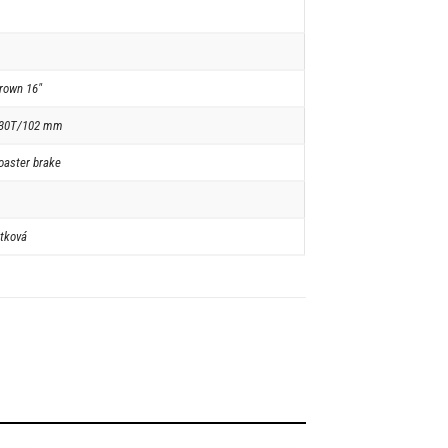
crown 16"
 30T/102 mm
oaster brake
tková