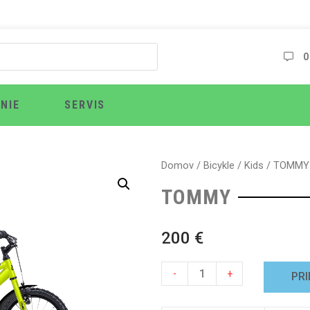
O
NIE
SERVIS
Domov
/
Bicykle
/
Kids
/ TOMMY
TOMMY
200
€
-
+
PRI