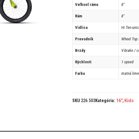
Veľkosť rámu
8"
Rám
8"
Vidlica
Hi Ten-uni
Prevodník
Wheel Top
Brzdy
V-brake / c
Rýchlosti
1 speed
Farba
matná lime
SKU
226.503
Kategória:
16"
,
Kids