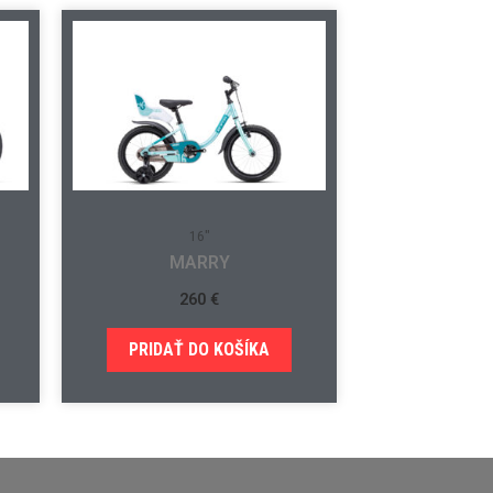
16"
MARRY
260
€
PRIDAŤ DO KOŠÍKA