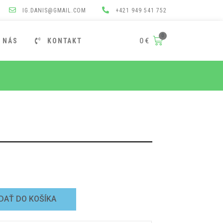
IG.DANIS@GMAIL.COM
+421 949 541 752
 NÁS
KONTAKT
0
€
DAŤ DO KOŠÍKA