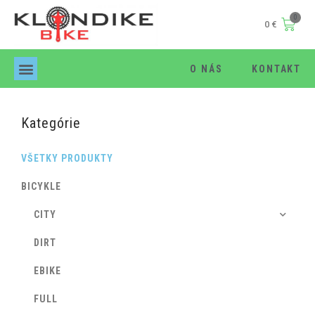
0
€
O NÁS
KONTAKT
Products search
Kategórie
VŠETKY PRODUKTY
BICYKLE
CITY
DIRT
EBIKE
FULL