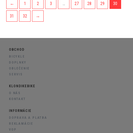
←
1
2
3
…
27
28
29
30
31
32
→
OBCHOD
BICYKLE
DOPLNKY
OBLEČENIE
SERVIS
KLONDIKEBIKE
O NÁS
KONTAKT
INFORMÁCIE
DOPRAVA A PLATBA
REKLAMÁCIE
VOP