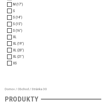
M (17")
S
S (14")
S (15")
S (16")
XL
XL (19")
XL (20")
XL (21")
XS
Domov
/
Obchod
/ Stránka 30
PRODUKTY