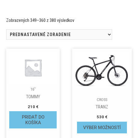
Zobrazených 349–360 z 380 výsledkov
16"
TOMMY
CROSS
TRANZ
210
€
PRIDAŤ DO
530
€
KOŠÍKA
VÝBER MOŽNOSTÍ