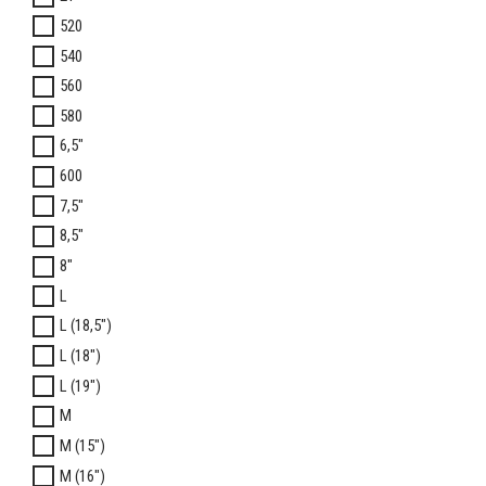
520
540
560
580
6,5"
600
7,5"
8,5"
8"
L
L (18,5")
L (18")
L (19")
M
M (15")
M (16")