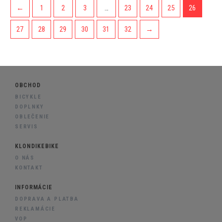
←
1
2
3
…
23
24
25
26
27
28
29
30
31
32
→
OBCHOD
BICYKLE
DOPLNKY
OBLEČENIE
SERVIS
KLONDIKEBIKE
O NÁS
KONTAKT
INFORMÁCIE
DOPRAVA A PLATBA
REKLAMÁCIE
VOP