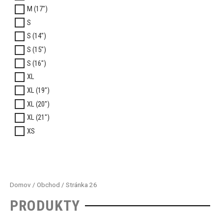
M (17")
S
S (14")
S (15")
S (16")
XL
XL (19")
XL (20")
XL (21")
XS
Domov
/
Obchod
/ Stránka 26
PRODUKTY