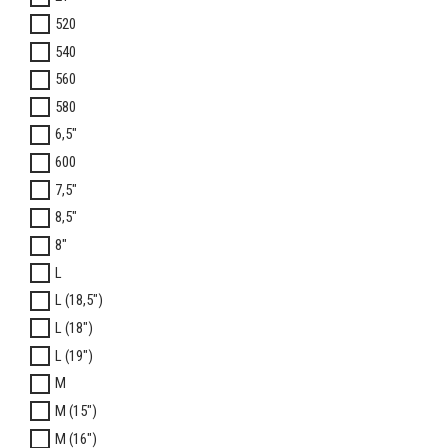
520
540
560
580
6,5"
600
7,5"
8,5"
8"
L
L (18,5")
L (18")
L (19")
M
M (15")
M (16")