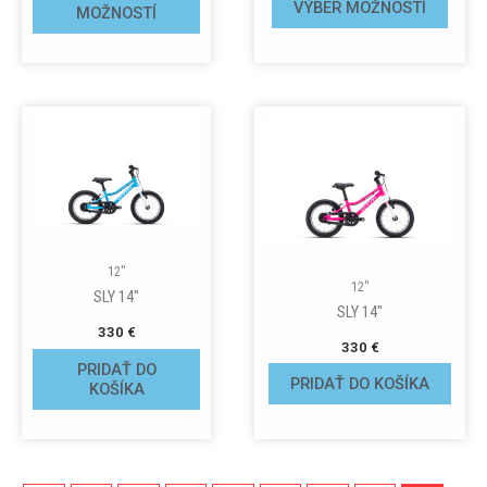
VÝBER MOŽNOSTÍ
MOŽNOSTÍ
12"
12"
SLY 14″
SLY 14″
330
€
330
€
PRIDAŤ DO
PRIDAŤ DO KOŠÍKA
KOŠÍKA