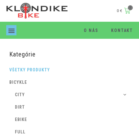
0
€
O NÁS
KONTAKT
Products search
Kategórie
VŠETKY PRODUKTY
BICYKLE
CITY
DIRT
EBIKE
FULL